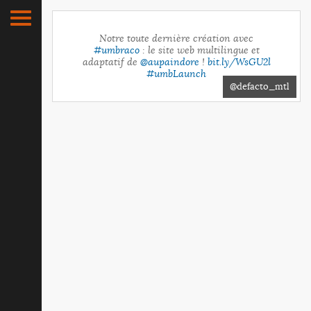
Notre toute dernière création avec
#umbraco
: le site web multilingue et
adaptatif de
@aupaindore
!
bit.ly/WsGU2l
#umbLaunch
@defacto_mtl